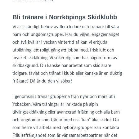
Bli tränare i Norrköpings Skidklubb
Vi är i ständigt behov av flera ledare och tränare till våra
barn och ungdomsgrupper. Har du viljan, engagemanget
och två kvällar i veckan vintertid så kan vi erbjuda
utbildning, ett roligt gäng att jobba med, frisk luft och
mycket skidåkning. Vi söker dig som har någon form av
skidbakgrund. Du kanske har arbetat som skidlärare
tidigare, tävlat och tränat i klubb eller kanske är en duktig
friåkare? Då är du den vi söker!
I genomsnitt tränar grupperna från nyår och mars ut i
Yxbacken. Våra träningar är inriktade på alpin
tävlingsskidåkning eller avancerad friåkning och alla barn
och ungdomar som tränar med oss ”kan” åka skidor. Du
som hellre vill arbeta med nybörjargrupper kan kontakta
Friluftsfrämjandet som är vår samarbetspartner när det